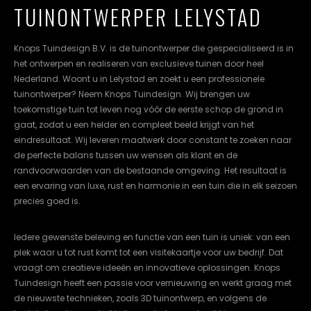
TUINONTWERPER LELYSTAD
cookievoorkeuren
instellen.
Knops Tuindesign B.V. is de tuinontwerper die gespecialiseerd is in
COOKIE-
het ontwerpen en realiseren van exclusieve tuinen door heel
INSTELLINGEN
Nederland. Woont u in Lelystad en zoekt u een professionele
tuinontwerper? Neem Knops Tuindesign. Wij brengen uw
ALLES
NL
EN
DE
toekomstige tuin tot leven nog vóór de eerste schop de grond in
AFWIJZEN
gaat, zodat u een helder en compleet beeld krijgt van het
eindresultaat. Wij leveren maatwerk door constant te zoeken naar
ALLE
COOKIES
de perfecte balans tussen uw wensen als klant en de
ACCEPTEREN
randvoorwaarden van de bestaande omgeving. Het resultaat is
een ervaring van luxe, rust en harmonie in een tuin die in elk seizoen
precies goed is.
Iedere gewenste beleving en functie van een tuin is uniek: van een
plek waar u tot rust komt tot een visitekaartje voor uw bedrijf. Dat
vraagt om creatieve ideeën en innovatieve oplossingen. Knops
Tuindesign heeft een passie voor vernieuwing en werkt graag met
de nieuwste technieken, zoals 3D tuinontwerp, en volgens de