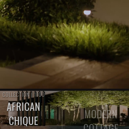
LECTION | 1100
COLLECTION | 100
AFRICAN
MODERN
0
CHIQUE
COTTAGE
COLLECTIONS