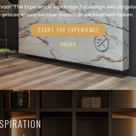
rvaar ‘The Experience’ van Knops Tuindesign: een zorgelo
proces waarin we jouw droomtuin werkelijkheid maken.
START THE EXPERIENCE
PRICES
GET
INSP
Via Instagram
inspireren om
We posten reg
kijkje krijgt
NSPIRATION
ideeën voor ee