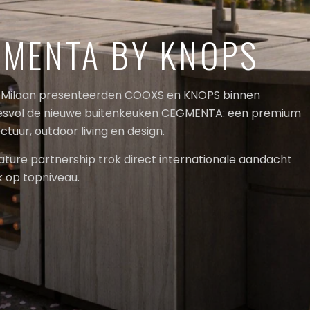
GMENTA BY KNOPS
 in Milaan presenteerden COOXS en KNOPS binnen
cesvol de nieuwe buitenkeuken CEGMENTA: een premium
tuur, outdoor living en design.
ature partnership trok direct internationale aandacht
 op topniveau.