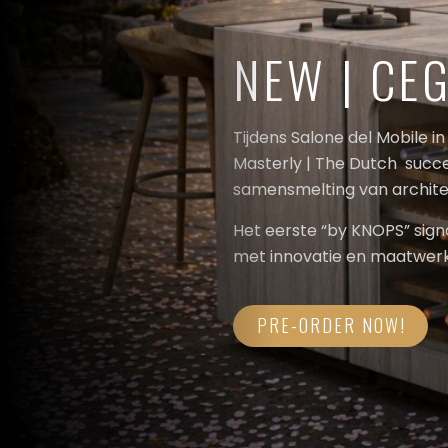
NEW | CE
Tijdens Salone del Mobile
Masterly | The Dutch suc
samensmelting van architec
Het eerste “by KNOPS” sign
met innovatie en maatwerk
PRE-ORDER NOW!