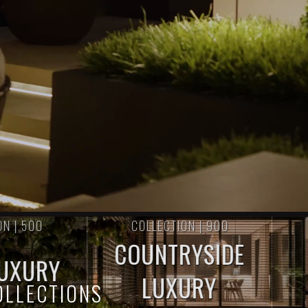
500
COLLECTION | 900
COL
COUNTRYSIDE
0
K+
URY
LUXURY
OLLECTIONS
INSTAGRAM FOLLOWERS