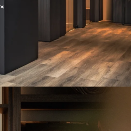
os
IRED
 delen we onze designs en realisaties die jou
 van je eigen tuin iets bijzonders te maken.
elmatig reels en updates, zodat je altijd een
 in de wereld van Knops Tuindesign. Ontdek
n tuin die bij jou past.