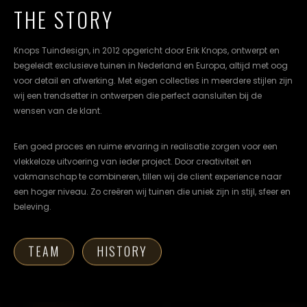
uw
THE STORY
cookievoorkeuren
instellen.
Knops Tuindesign, in 2012 opgericht door Erik Knops, ontwerpt en
COOKIE-
begeleidt exclusieve tuinen in Nederland en Europa, altijd met oog
INSTELLINGEN
voor detail en afwerking. Met eigen collecties in meerdere stijlen zijn
wij een trendsetter in ontwerpen die perfect aansluiten bij de
ALLES
NL
EN
DE
wensen van de klant.
AFWIJZEN
Een goed proces en ruime ervaring in realisatie zorgen voor een
ALLE
vlekkeloze uitvoering van ieder project. Door creativiteit en
COOKIES
vakmanschap te combineren, tillen wij de client experience naar
ACCEPTEREN
een hoger niveau. Zo creëren wij tuinen die uniek zijn in stijl, sfeer en
beleving.
TEAM
HISTORY