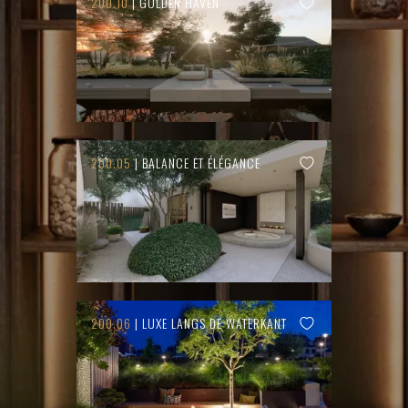
200.10
| GOLDEN HAVEN
200.05
| BALANCE ET ÉLÉGANCE
200.06
| LUXE LANGS DE WATERKANT