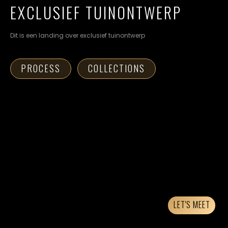
cookievoorkeuren
EXCLUSIEF TUINONTWERP
instellen.
Dit is een landing over exclusief tuinontwerp
COOKIE-
INSTELLINGEN
PROCESS
COLLECTIONS
ALLES
NL
EN
DE
AFWIJZEN
ALLE
COOKIES
ACCEPTEREN
LET'S MEET