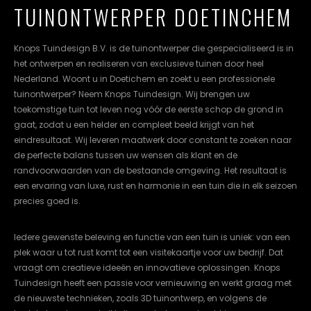
TUINONTWERPER DOETINCHEM
cookievoorkeuren
instellen.
Knops Tuindesign B.V. is de tuinontwerper die gespecialiseerd is in
COOKIE-
het ontwerpen en realiseren van exclusieve tuinen door heel
INSTELLINGEN
Nederland. Woont u in Doetichem en zoekt u een professionele
tuinontwerper? Neem Knops Tuindesign. Wij brengen uw
ALLES
NL
EN
DE
toekomstige tuin tot leven nog vóór de eerste schop de grond in
AFWIJZEN
gaat, zodat u een helder en compleet beeld krijgt van het
eindresultaat. Wij leveren maatwerk door constant te zoeken naar
ALLE
COOKIES
de perfecte balans tussen uw wensen als klant en de
ACCEPTEREN
randvoorwaarden van de bestaande omgeving. Het resultaat is
een ervaring van luxe, rust en harmonie in een tuin die in elk seizoen
precies goed is.
Iedere gewenste beleving en functie van een tuin is uniek: van een
plek waar u tot rust komt tot een visitekaartje voor uw bedrijf. Dat
vraagt om creatieve ideeën en innovatieve oplossingen. Knops
Tuindesign heeft een passie voor vernieuwing en werkt graag met
de nieuwste technieken, zoals 3D tuinontwerp, en volgens de