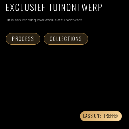
cookievoorkeuren
EXCLUSIEF TUINONTWERP
instellen.
Dit is een landing over exclusief tuinontwerp
COOKIE-
INSTELLINGEN
PROCESS
COLLECTIONS
ALLES
NL
EN
DE
AFWIJZEN
ALLE
COOKIES
ACCEPTEREN
LASS UNS TREFFEN