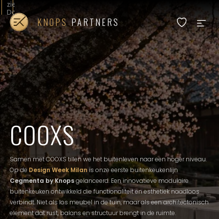
zien.
Door
op
KNOPS
PARTNERS
akkoord
voor
alle
cookies
te
ALL
MORE PARTNERS
COLLABORATIONS
klikken
gaat
u
akkoord
ERIC KUSTER
met
functionele,
prestatie
COOXS
en
doelgroepgerichte
cookies.
In
100.01
| Weelde in elegantie
ons
Samen met COOXS tillen we het buitenleven naar een hoger niveau.
cookiebeleid
leest
Op de
Design Week Milan
is onze eerste buitenkeukenlijn
u
VERMEER ARCHITECTEN
Cegmenta by Knops
gelanceerd. Een innovatieve modulaire
meer
buitenkeuken ontwikkeld die functionaliteit en esthetiek naadloos
en
kunt
verbindt. Niet als los meubel in de tuin, maar als een architectonisch
u
element dat rust, balans en structuur brengt in de ruimte.
uw