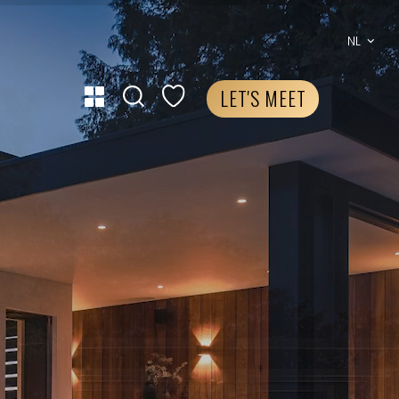
NL
LET'S MEET