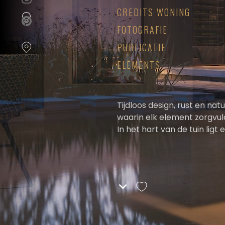
cookievoorkeuren
instellen.
CREDITS WONING
FOTOGRAFIE
COOKIE-
PUBLICATIE
INSTELLINGEN
ELEMENTS
ALLES
AFWIJZEN
Tijdloos design, rust en na
ALLE
waarin elk element zorgvu
COOKIES
In het hart van de tuin ligt
ACCEPTEREN
van het landschap omarmt en
Het opvallende Hippo-kunsto
gelaagdheid geeft.
De horizontale doorkijk do
schilderij van de prachtig
seizoenen.