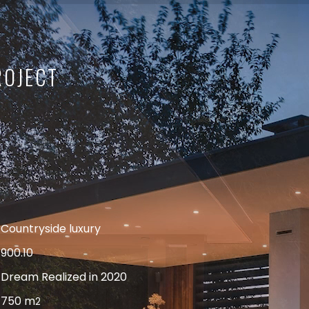
ROJECT
Countryside luxury
900.10
Dream Realized in 2020
750 m
2