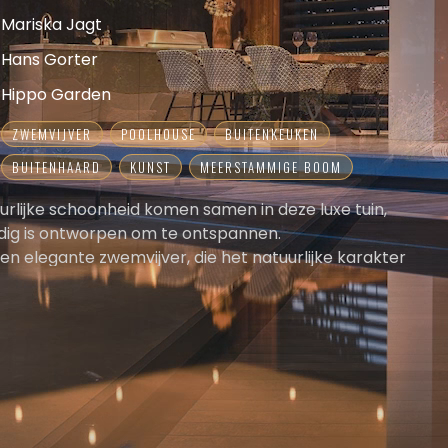
Mariska Jagt
Hans Gorter
Hippo Garden
ZWEMVIJVER
POOLHOUSE
BUITENKEUKEN
BUITENHAARD
KUNST
MEERSTAMMIGE BOOM
tuurlijke schoonheid komen samen in deze luxe tuin,
ldig is ontworpen om te ontspannen.
 een elegante zwemvijver, die het natuurlijke karakter
 tegelijkertijd een gevoel van exclusiviteit uitstraalt.
bject is een ware blikvanger die de tuin artistieke
or de muur achter het waterelement toont een levend
e omgeving, dat voortdurend verandert met de