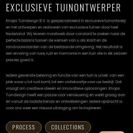
cookievoorkeuren
EXCLUSIEVE TUINONTWERPER
instellen.
Knops Tuindesign B.V. is gespecialiseerd in exclusieve tuinontwerp
COOKIE-
en het ontwerpen en realiseren van exclusieve tuinen door heel
INSTELLINGEN
Nederland. Wij leveren maatwerk door constant te zoeken naar de
perfecte balans tussen de wensen van u als klant en de
ALLES
NL
EN
DE
randvoorwaarden van de bestaande omgeving. Het resultaat is
AFWIJZEN
een ervaring van luxe, rust en harmonie in een tuin die in elk seizoen
ALLE
precies goed is.
COOKIES
ACCEPTEREN
Iedere gewenste beleving en functie van een tuin is uniek: van een
plek waar u tot rust komt, tot een visitekaartje voor uw bedrijf. Dat
vraagt om creatieve ideeën en innovatieve oplossingen. Knops
Tuindesign heeft een passie voor vernieuwing en werkt graag aan
én vanuit de laatste trends en ontwikkelingen. Iedere opdracht is
voor ons weer een nieuwe uitdaging om te inspireren.
PROCESS
COLLECTIONS