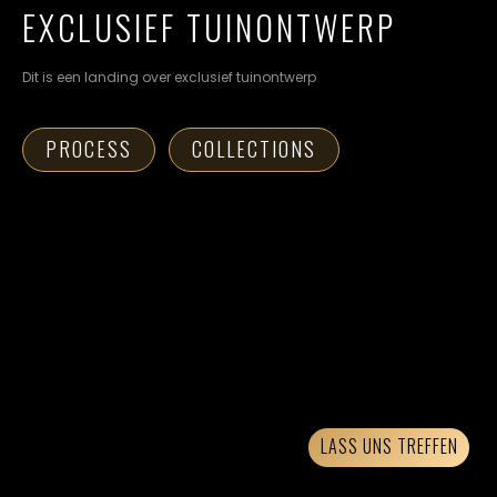
cookievoorkeuren
EXCLUSIEF TUINONTWERP
instellen.
Dit is een landing over exclusief tuinontwerp
COOKIE-
INSTELLINGEN
PROCESS
COLLECTIONS
ALLES
NL
EN
DE
AFWIJZEN
ALLE
COOKIES
ACCEPTEREN
LASS UNS TREFFEN