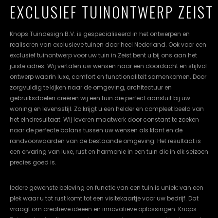
EXCLUSIEF TUINONTWERP ZEIST
cookievoorkeuren
instellen.
Knops Tuindesign B.V. is gespecialiseerd in het ontwerpen en
COOKIE-
realiseren van exclusieve tuinen door heel Nederland. Ook voor een
INSTELLINGEN
exclusief tuinontwerp voor uw tuin in Zeist bent u bij ons aan het
juiste adres. Wij vertalen uw wensen naar een doordacht en stijlvol
ALLES
NL
EN
DE
ontwerp waarin luxe, comfort en functionaliteit samenkomen. Door
AFWIJZEN
zorgvuldig te kijken naar de omgeving, architectuur en
gebruiksdoelen creëren wij een tuin die perfect aansluit bij uw
ALLE
woning en levensstijl. Zo krijgt u een helder en compleet beeld van
COOKIES
ACCEPTEREN
het eindresultaat. Wij leveren maatwerk door constant te zoeken
naar de perfecte balans tussen uw wensen als klant en de
randvoorwaarden van de bestaande omgeving. Het resultaat is
een ervaring van luxe, rust en harmonie in een tuin die in elk seizoen
precies goed is.
Iedere gewenste beleving en functie van een tuin is uniek: van een
plek waar u tot rust komt tot een visitekaartje voor uw bedrijf. Dat
vraagt om creatieve ideeën en innovatieve oplossingen. Knops