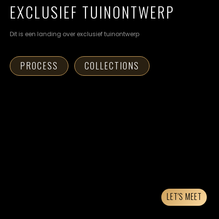
cookievoorkeuren
EXCLUSIEF TUINONTWERP
instellen.
Dit is een landing over exclusief tuinontwerp
COOKIE-
INSTELLINGEN
PROCESS
COLLECTIONS
ALLES
NL
EN
DE
AFWIJZEN
ALLE
COOKIES
ACCEPTEREN
LET'S MEET