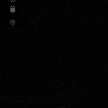
instellen.
COOKIE-
INSTELLINGEN
ALLES
AFWIJZEN
ALLE
COOKIES
ACCEPTEREN