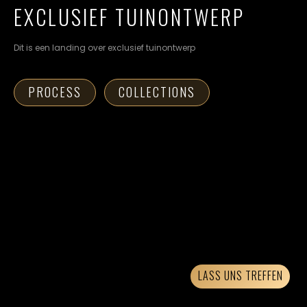
cookievoorkeuren
EXCLUSIEF TUINONTWERP
instellen.
Dit is een landing over exclusief tuinontwerp
COOKIE-
INSTELLINGEN
PROCESS
COLLECTIONS
ALLES
NL
EN
DE
AFWIJZEN
ALLE
COOKIES
ACCEPTEREN
LASS UNS TREFFEN