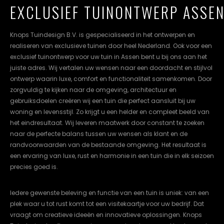
EXCLUSIEF TUINONTWERP ASSE
cookievoorkeuren
instellen.
Knops Tuindesign B.V. is gespecialiseerd in het ontwerpen en
COOKIE-
realiseren van exclusieve tuinen door heel Nederland. Ook voor een
INSTELLINGEN
exclusief tuinontwerp voor uw tuin in Assen bent u bij ons aan het
juiste adres. Wij vertalen uw wensen naar een doordacht en stijlvol
ALLES
NL
EN
DE
ontwerp waarin luxe, comfort en functionaliteit samenkomen. Door
AFWIJZEN
zorgvuldig te kijken naar de omgeving, architectuur en
gebruiksdoelen creëren wij een tuin die perfect aansluit bij uw
ALLE
woning en levensstijl. Zo krijgt u een helder en compleet beeld van
COOKIES
ACCEPTEREN
het eindresultaat. Wij leveren maatwerk door constant te zoeken
naar de perfecte balans tussen uw wensen als klant en de
randvoorwaarden van de bestaande omgeving. Het resultaat is
een ervaring van luxe, rust en harmonie in een tuin die in elk seizoen
precies goed is.
Iedere gewenste beleving en functie van een tuin is uniek: van een
plek waar u tot rust komt tot een visitekaartje voor uw bedrijf. Dat
vraagt om creatieve ideeën en innovatieve oplossingen. Knops