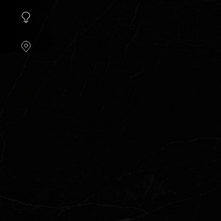
instellen.
COOKIE-
INSTELLINGEN
ALLES
AFWIJZEN
ALLE
COOKIES
ACCEPTEREN