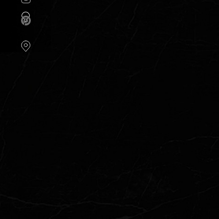
instellen.
COOKIE-
INSTELLINGEN
ALLES
AFWIJZEN
ALLE
COOKIES
ACCEPTEREN