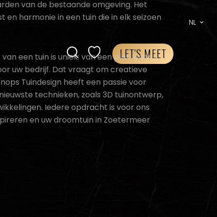
arden van de bestaande omgeving. Het
st en harmonie in een tuin die in elk seizoen
NL
LET'S MEET
van een tuin is uniek: van een plek waar u
voor uw bedrijf. Dat vraagt om creatieve
Knops Tuindesign heeft een passie voor
nieuwste technieken, zoals 3D tuinontwerp,
ikkelingen. Iedere opdracht is voor ons
spireren en uw droomtuin in Zoetermeer