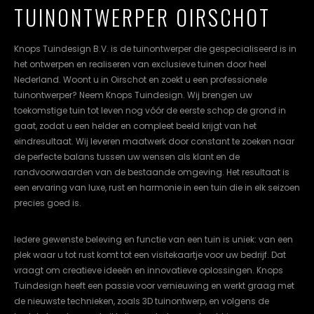
TUINONTWERPER OIRSCHOT
cookievoorkeuren
instellen.
Knops Tuindesign B.V. is de tuinontwerper die gespecialiseerd is in
COOKIE-
het ontwerpen en realiseren van exclusieve tuinen door heel
INSTELLINGEN
Nederland. Woont u in Oirschot en zoekt u een professionele
tuinontwerper? Neem Knops Tuindesign. Wij brengen uw
ALLES
NL
EN
DE
toekomstige tuin tot leven nog vóór de eerste schop de grond in
AFWIJZEN
gaat, zodat u een helder en compleet beeld krijgt van het
eindresultaat. Wij leveren maatwerk door constant te zoeken naar
ALLE
COOKIES
de perfecte balans tussen uw wensen als klant en de
ACCEPTEREN
randvoorwaarden van de bestaande omgeving. Het resultaat is
een ervaring van luxe, rust en harmonie in een tuin die in elk seizoen
precies goed is.
Iedere gewenste beleving en functie van een tuin is uniek: van een
plek waar u tot rust komt tot een visitekaartje voor uw bedrijf. Dat
vraagt om creatieve ideeën en innovatieve oplossingen. Knops
Tuindesign heeft een passie voor vernieuwing en werkt graag met
de nieuwste technieken, zoals 3D tuinontwerp, en volgens de