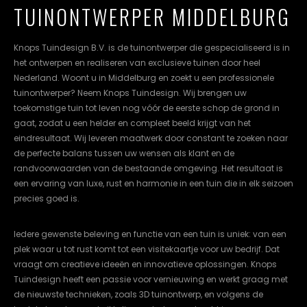
TUINONTWERPER MIDDELBURG
cookievoorkeuren
instellen.
Knops Tuindesign B.V. is de tuinontwerper die gespecialiseerd is in
COOKIE-
het ontwerpen en realiseren van exclusieve tuinen door heel
INSTELLINGEN
Nederland. Woont u in Middelburg en zoekt u een professionele
tuinontwerper? Neem Knops Tuindesign. Wij brengen uw
ALLES
NL
EN
DE
toekomstige tuin tot leven nog vóór de eerste schop de grond in
AFWIJZEN
gaat, zodat u een helder en compleet beeld krijgt van het
eindresultaat. Wij leveren maatwerk door constant te zoeken naar
ALLE
COOKIES
de perfecte balans tussen uw wensen als klant en de
ACCEPTEREN
randvoorwaarden van de bestaande omgeving. Het resultaat is
een ervaring van luxe, rust en harmonie in een tuin die in elk seizoen
precies goed is.
Iedere gewenste beleving en functie van een tuin is uniek: van een
plek waar u tot rust komt tot een visitekaartje voor uw bedrijf. Dat
vraagt om creatieve ideeën en innovatieve oplossingen. Knops
Tuindesign heeft een passie voor vernieuwing en werkt graag met
de nieuwste technieken, zoals 3D tuinontwerp, en volgens de