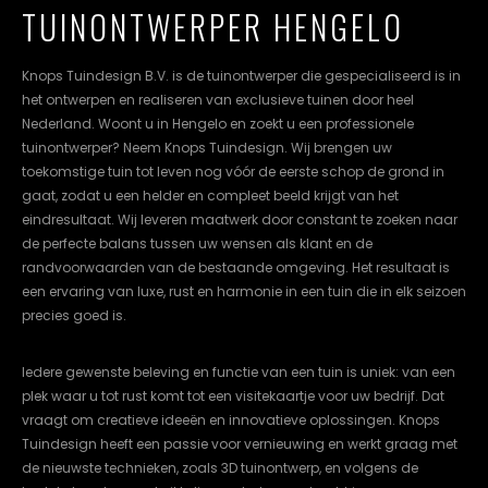
TUINONTWERPER HENGELO
cookievoorkeuren
instellen.
Knops Tuindesign B.V. is de tuinontwerper die gespecialiseerd is in
COOKIE-
het ontwerpen en realiseren van exclusieve tuinen door heel
INSTELLINGEN
Nederland. Woont u in Hengelo en zoekt u een professionele
tuinontwerper? Neem Knops Tuindesign. Wij brengen uw
ALLES
NL
EN
DE
toekomstige tuin tot leven nog vóór de eerste schop de grond in
AFWIJZEN
gaat, zodat u een helder en compleet beeld krijgt van het
eindresultaat. Wij leveren maatwerk door constant te zoeken naar
ALLE
COOKIES
de perfecte balans tussen uw wensen als klant en de
ACCEPTEREN
randvoorwaarden van de bestaande omgeving. Het resultaat is
een ervaring van luxe, rust en harmonie in een tuin die in elk seizoen
precies goed is.
Iedere gewenste beleving en functie van een tuin is uniek: van een
plek waar u tot rust komt tot een visitekaartje voor uw bedrijf. Dat
vraagt om creatieve ideeën en innovatieve oplossingen. Knops
Tuindesign heeft een passie voor vernieuwing en werkt graag met
de nieuwste technieken, zoals 3D tuinontwerp, en volgens de