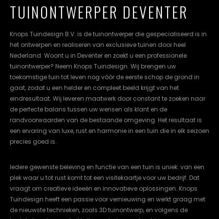
TUINONTWERPER DEVENTER
cookievoorkeuren
instellen.
Knops Tuindesign B.V. is de tuinontwerper die gespecialiseerd is in
COOKIE-
het ontwerpen en realiseren van exclusieve tuinen door heel
INSTELLINGEN
Nederland. Woont u in Deventer en zoekt u een professionele
tuinontwerper? Neem Knops Tuindesign. Wij brengen uw
ALLES
NL
EN
DE
toekomstige tuin tot leven nog vóór de eerste schop de grond in
AFWIJZEN
gaat, zodat u een helder en compleet beeld krijgt van het
eindresultaat. Wij leveren maatwerk door constant te zoeken naar
ALLE
COOKIES
de perfecte balans tussen uw wensen als klant en de
ACCEPTEREN
randvoorwaarden van de bestaande omgeving. Het resultaat is
een ervaring van luxe, rust en harmonie in een tuin die in elk seizoen
precies goed is.
Iedere gewenste beleving en functie van een tuin is uniek: van een
plek waar u tot rust komt tot een visitekaartje voor uw bedrijf. Dat
vraagt om creatieve ideeën en innovatieve oplossingen. Knops
Tuindesign heeft een passie voor vernieuwing en werkt graag met
de nieuwste technieken, zoals 3D tuinontwerp, en volgens de