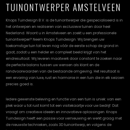
TUINONTWERPER AMSTELVEEN
cookievoorkeuren
instellen.
Knops Tuindesign B.V. is de tuinontwerper die gespecialiseerd is in
COOKIE-
het ontwerpen en realiseren van exclusieve tuinen door heel
INSTELLINGEN
Nederland. Woont u in Amstelveen en zoekt u een professionele
tuinontwerper? Neem Knops Tuindesign. Wij brengen uw
ALLES
NL
EN
DE
toekomstige tuin tot leven nog vóór de eerste schop de grond in
AFWIJZEN
gaat, zodat u een helder en compleet beeld krijgt van het
eindresultaat. Wij leveren maatwerk door constant te zoeken naar
ALLE
COOKIES
de perfecte balans tussen uw wensen als klant en de
ACCEPTEREN
randvoorwaarden van de bestaande omgeving. Het resultaat is
een ervaring van luxe, rust en harmonie in een tuin die in elk seizoen
precies goed is.
Iedere gewenste beleving en functie van een tuin is uniek: van een
plek waar u tot rust komt tot een visitekaartje voor uw bedrijf. Dat
vraagt om creatieve ideeën en innovatieve oplossingen. Knops
Tuindesign heeft een passie voor vernieuwing en werkt graag met
de nieuwste technieken, zoals 3D tuinontwerp, en volgens de