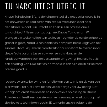
TUINARCHITECT UTRECHT
cookievoorkeuren
instellen.
Knops Tuindesign B.V. is de tuinarchitect die gespecialiseerd is in
COOKIE-
het ontwerpen en realiseren van exclusieve tuinen door heel
INSTELLINGEN
Nederland. Woont u in Utrecht en zoekt u een professionele
tuinarchitect? Neem contact op met Knops Tuindesign. Wij
ALLES
NL
EN
DE
brengen uw toekomstige tuin tot leven nog vóór de eerste schop de
AFWIJZEN
grond in gaat, zodat u een helder en compleet beeld krijgt van het
eindresultaat. Wij leveren maatwerk door constant te zoeken naar
ALLE
COOKIES
de perfecte balans tussen uw wensen als klant en de
ACCEPTEREN
randvoorwaarden van de bestaande omgeving. Het resultaat is
een ervaring van luxe, rust en harmonie in een tuin die in elk seizoen
precies goed is.
Iedere gewenste beleving en functie van een tuin is uniek: van een
plek waar u tot rust komt tot een visitekaartje voor uw bedrijf. Dat
vraagt om creatieve ideeën en innovatieve oplossingen. Knops
Tuindesign heeft een passie voor vernieuwing en werkt graag met
de nieuwste technieken, zoals 3D tuinontwerp, en volgens de