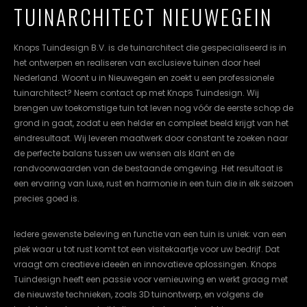
TUINARCHITECT NIEUWEGEIN
cookievoorkeuren
instellen.
Knops Tuindesign B.V. is de tuinarchitect die gespecialiseerd is in
COOKIE-
het ontwerpen en realiseren van exclusieve tuinen door heel
INSTELLINGEN
Nederland. Woont u in Nieuwegein en zoekt u een professionele
tuinarchitect? Neem contact op met Knops Tuindesign. Wij
ALLES
NL
EN
DE
brengen uw toekomstige tuin tot leven nog vóór de eerste schop de
AFWIJZEN
grond in gaat, zodat u een helder en compleet beeld krijgt van het
eindresultaat. Wij leveren maatwerk door constant te zoeken naar
ALLE
COOKIES
de perfecte balans tussen uw wensen als klant en de
ACCEPTEREN
randvoorwaarden van de bestaande omgeving. Het resultaat is
een ervaring van luxe, rust en harmonie in een tuin die in elk seizoen
precies goed is.
Iedere gewenste beleving en functie van een tuin is uniek: van een
plek waar u tot rust komt tot een visitekaartje voor uw bedrijf. Dat
vraagt om creatieve ideeën en innovatieve oplossingen. Knops
Tuindesign heeft een passie voor vernieuwing en werkt graag met
de nieuwste technieken, zoals 3D tuinontwerp, en volgens de