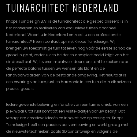
TUINARCHITECT NEDERLAND
cookievoorkeuren
instellen.
Knops Tuindesign B.V. is de tuinarchitect die gespecialiseerd is in
COOKIE-
het ontwerpen en realiseren van exclusieve tuinen door heel
INSTELLINGEN
Nederland. Woont u in Nederland en zoekt u een professionele
tuinarchitect? Neem contact op met Knops Tuindesign. Wij
ALLES
NL
EN
DE
brengen uw toekomstige tuin tot leven nog vóór de eerste schop de
AFWIJZEN
grond in gaat, zodat u een helder en compleet beeld krijgt van het
eindresultaat. Wij leveren maatwerk door constant te zoeken naar
ALLE
COOKIES
de perfecte balans tussen uw wensen als klant en de
ACCEPTEREN
randvoorwaarden van de bestaande omgeving. Het resultaat is
een ervaring van luxe, rust en harmonie in een tuin die in elk seizoen
precies goed is.
Iedere gewenste beleving en functie van een tuin is uniek: van een
plek waar u tot rust komt tot een visitekaartje voor uw bedrijf. Dat
vraagt om creatieve ideeën en innovatieve oplossingen. Knops
Tuindesign heeft een passie voor vernieuwing en werkt graag met
de nieuwste technieken, zoals 3D tuinontwerp, en volgens de