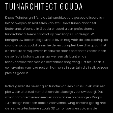
TUINARCHITECT GOUDA
cookievoorkeuren
instellen.
Knops Tuindesign B.V. is de tuinarchitect die gespecialiseerd is in
COOKIE-
het ontwerpen en realiseren van exclusieve tuinen door heel
INSTELLINGEN
Nederland. Woont u in Gouda en zoekt u een professionele
tuinarchitect? Neem contact op met Knops Tuindesign. Wij
ALLES
NL
EN
DE
brengen uw toekomstige tuin tot leven nog vóór de eerste schop de
AFWIJZEN
grond in gaat, zodat u een helder en compleet beeld krijgt van het
eindresultaat. Wij leveren maatwerk door constant te zoeken naar
ALLE
COOKIES
de perfecte balans tussen uw wensen als klant en de
ACCEPTEREN
randvoorwaarden van de bestaande omgeving. Het resultaat is
een ervaring van luxe, rust en harmonie in een tuin die in elk seizoen
precies goed is.
Iedere gewenste beleving en functie van een tuin is uniek: van een
plek waar u tot rust komt tot een visitekaartje voor uw bedrijf. Dat
vraagt om creatieve ideeën en innovatieve oplossingen. Knops
Tuindesign heeft een passie voor vernieuwing en werkt graag met
de nieuwste technieken, zoals 3D tuinontwerp, en volgens de