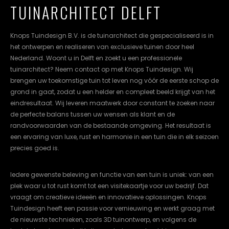
TUINARCHITECT DELFT
cookievoorkeuren
instellen.
Knops Tuindesign B.V. is de tuinarchitect die gespecialiseerd is in
COOKIE-
het ontwerpen en realiseren van exclusieve tuinen door heel
INSTELLINGEN
Nederland. Woont u in Delft en zoekt u een professionele
tuinarchitect? Neem contact op met Knops Tuindesign. Wij
ALLES
NL
EN
DE
brengen uw toekomstige tuin tot leven nog vóór de eerste schop de
AFWIJZEN
grond in gaat, zodat u een helder en compleet beeld krijgt van het
eindresultaat. Wij leveren maatwerk door constant te zoeken naar
ALLE
COOKIES
de perfecte balans tussen uw wensen als klant en de
ACCEPTEREN
randvoorwaarden van de bestaande omgeving. Het resultaat is
een ervaring van luxe, rust en harmonie in een tuin die in elk seizoen
precies goed is.
Iedere gewenste beleving en functie van een tuin is uniek: van een
plek waar u tot rust komt tot een visitekaartje voor uw bedrijf. Dat
vraagt om creatieve ideeën en innovatieve oplossingen. Knops
Tuindesign heeft een passie voor vernieuwing en werkt graag met
de nieuwste technieken, zoals 3D tuinontwerp, en volgens de