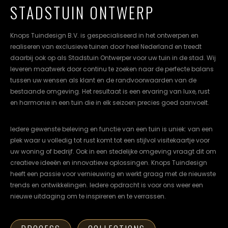
cookievoorkeuren
STADSTUIN ONTWERP
instellen.
Knops Tuindesign B.V. is gespecialiseerd in het ontwerpen en
COOKIE-
realiseren van exclusieve tuinen door heel Nederland en treedt
INSTELLINGEN
daarbij ook op als Stadstuin Ontwerper voor uw tuin in de stad. Wij
leveren maatwerk door continu te zoeken naar de perfecte balans
ALLES
NL
EN
DE
tussen uw wensen als klant en de randvoorwaarden van de
AFWIJZEN
bestaande omgeving. Het resultaat is een ervaring van luxe, rust
ALLE
en harmonie in een tuin die in elk seizoen precies goed aanvoelt.
COOKIES
ACCEPTEREN
Iedere gewenste beleving en functie van een tuin is uniek: van een
plek waar u volledig tot rust komt tot een stijlvol visitekaartje voor
uw woning of bedrijf. Ook in een stedelijke omgeving vraagt dit om
creatieve ideeën en innovatieve oplossingen. Knops Tuindesign
heeft een passie voor vernieuwing en werkt graag met de nieuwste
trends en ontwikkelingen. Iedere opdracht is voor ons weer een
nieuwe uitdaging om te inspireren en te verrassen.