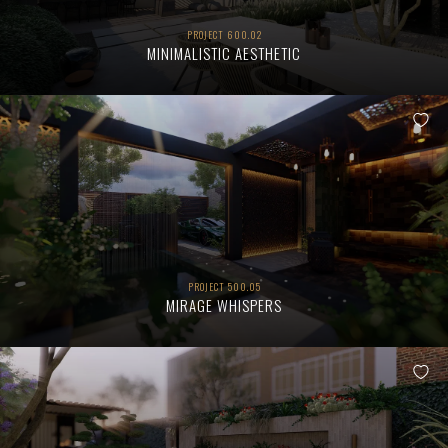
kunt
u
uw
PROJECT 600.02
MINIMALISTIC AESTHETIC
cookievoorkeuren
instellen.
COOKIE-
INSTELLINGEN
NL
EN
DE
ALLES
AFWIJZEN
ALLE
COOKIES
ACCEPTEREN
PROJECT 500.05
MIRAGE WHISPERS