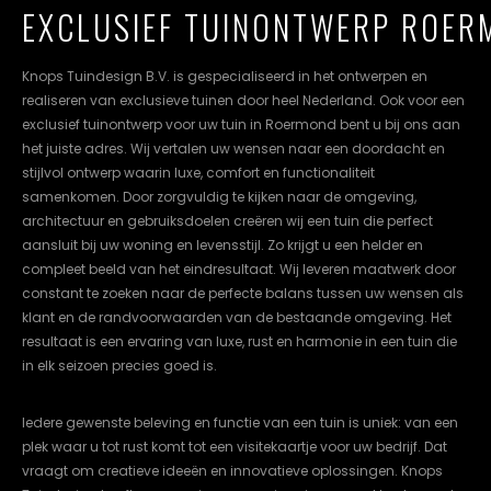
EXCLUSIEF TUINONTWERP ROE
cookievoorkeuren
instellen.
Knops Tuindesign B.V. is gespecialiseerd in het ontwerpen en
COOKIE-
realiseren van exclusieve tuinen door heel Nederland. Ook voor een
INSTELLINGEN
exclusief tuinontwerp voor uw tuin in Roermond bent u bij ons aan
het juiste adres. Wij vertalen uw wensen naar een doordacht en
ALLES
NL
EN
DE
stijlvol ontwerp waarin luxe, comfort en functionaliteit
AFWIJZEN
samenkomen. Door zorgvuldig te kijken naar de omgeving,
architectuur en gebruiksdoelen creëren wij een tuin die perfect
ALLE
aansluit bij uw woning en levensstijl. Zo krijgt u een helder en
COOKIES
ACCEPTEREN
compleet beeld van het eindresultaat. Wij leveren maatwerk door
constant te zoeken naar de perfecte balans tussen uw wensen als
klant en de randvoorwaarden van de bestaande omgeving. Het
resultaat is een ervaring van luxe, rust en harmonie in een tuin die
in elk seizoen precies goed is.
Iedere gewenste beleving en functie van een tuin is uniek: van een
plek waar u tot rust komt tot een visitekaartje voor uw bedrijf. Dat
vraagt om creatieve ideeën en innovatieve oplossingen. Knops