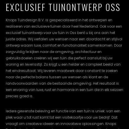
EXCLUSIEF TUINONTWERP OSS
cookievoorkeuren
instellen.
Knops Tuindesign B.V. is gespecialiseerd in het ontwerpen en
COOKIE-
realiseren van exclusieve tuinen door heel Nederland. Ook voor een
INSTELLINGEN
exclusief tuinontwerp voor uw tuin in Oss bent u bij ons aan het
juiste adres. Wij vertalen uw wensen naar een doordacht en stijlvol
ALLES
NL
EN
DE
ontwerp waarin luxe, comfort en functionaliteit samenkomen. Door
AFWIJZEN
zorgvuldig te kijken naar de omgeving, architectuur en
gebruiksdoelen creëren wij een tuin die perfect aansluit bij uw
ALLE
woning en levensstijl. Zo krijgt u een helder en compleet beeld van
COOKIES
ACCEPTEREN
het eindresultaat. Wij leveren maatwerk door constant te zoeken
naar de perfecte balans tussen uw wensen als klant en de
randvoorwaarden van de bestaande omgeving. Het resultaat is
een ervaring van luxe, rust en harmonie in een tuin die in elk seizoen
precies goed is.
Iedere gewenste beleving en functie van een tuin is uniek: van een
plek waar u tot rust komt tot een visitekaartje voor uw bedrijf. Dat
vraagt om creatieve ideeën en innovatieve oplossingen. Knops