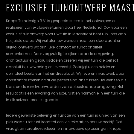
EXCLUSIEF TUINONTWERP MAAS
cookievoorkeuren
instellen.
Knops Tuindesign B.V. is gespecialiseerd in het ontwerpen en
COOKIE-
realiseren van exclusieve tuinen door heel Nederland. Ook voor een
INSTELLINGEN
exclusief tuinontwerp voor uw tuin in Maastricht bent u bij ons aan
het juiste adres. Wij vertalen uw wensen naar een doordacht en
ALLES
NL
EN
DE
stijlvol ontwerp waarin luxe, comfort en functionaliteit
AFWIJZEN
samenkomen. Door zorgvuldig te kijken naar de omgeving,
architectuur en gebruiksdoelen creëren wij een tuin die perfect
ALLE
aansluit bij uw woning en levensstijl. Zo krijgt u een helder en
COOKIES
ACCEPTEREN
compleet beeld van het eindresultaat. Wij leveren maatwerk door
constant te zoeken naar de perfecte balans tussen uw wensen als
klant en de randvoorwaarden van de bestaande omgeving. Het
resultaat is een ervaring van luxe, rust en harmonie in een tuin die
in elk seizoen precies goed is.
Iedere gewenste beleving en functie van een tuin is uniek: van een
plek waar u tot rust komt tot een visitekaartje voor uw bedrijf. Dat
vraagt om creatieve ideeën en innovatieve oplossingen. Knops