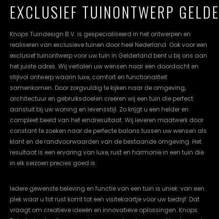
EXCLUSIEF TUINONTWERP GELD
cookievoorkeuren
instellen.
Knops Tuindesign B.V. is gespecialiseerd in het ontwerpen en
COOKIE-
realiseren van exclusieve tuinen door heel Nederland. Ook voor een
INSTELLINGEN
exclusief tuinontwerp voor uw tuin in Gelderland bent u bij ons aan
het juiste adres. Wij vertalen uw wensen naar een doordacht en
ALLES
NL
EN
DE
stijlvol ontwerp waarin luxe, comfort en functionaliteit
AFWIJZEN
samenkomen. Door zorgvuldig te kijken naar de omgeving,
architectuur en gebruiksdoelen creëren wij een tuin die perfect
ALLE
aansluit bij uw woning en levensstijl. Zo krijgt u een helder en
COOKIES
ACCEPTEREN
compleet beeld van het eindresultaat. Wij leveren maatwerk door
constant te zoeken naar de perfecte balans tussen uw wensen als
klant en de randvoorwaarden van de bestaande omgeving. Het
resultaat is een ervaring van luxe, rust en harmonie in een tuin die
in elk seizoen precies goed is.
Iedere gewenste beleving en functie van een tuin is uniek: van een
plek waar u tot rust komt tot een visitekaartje voor uw bedrijf. Dat
vraagt om creatieve ideeën en innovatieve oplossingen. Knops