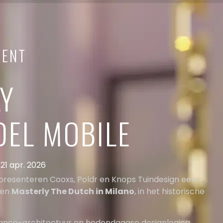
VENT
Y
DEL MOBILE
21 apr. 2026
presenteren Cooxs, Poldr en Knops Tuindesign een
nen
Masterly The Dutch in Milano
, in het historische
ssance-architectuur en hedendaagse designlogica