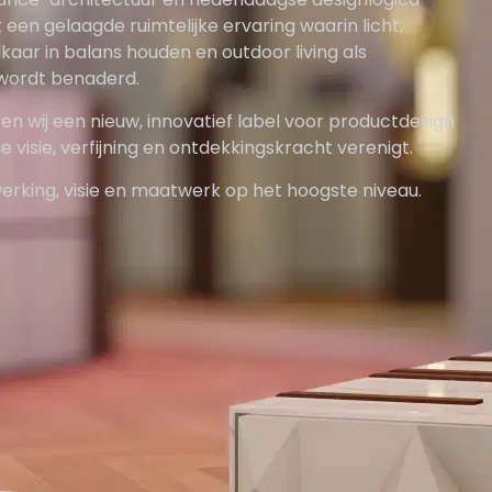
 een gelaagde ruimtelijke ervaring waarin licht,
lkaar in balans houden en outdoor living als
 wordt benaderd.
n wij een nieuw, innovatief label voor productdesign
e visie, verfijning en ontdekkingskracht verenigt.
erking, visie en maatwerk op het hoogste niveau.