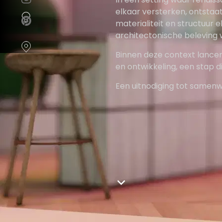
cookievoorkeuren
instellen.
elkaar versterken, ontstaat
materialiteit en structuur e
COOKIE-
architectonische beleving
INSTELLINGEN
Binnen deze context lancere
en ontwikkeling, een stap di
ALLES
AFWIJZEN
Een uitnodiging tot samenw
ALLE
COOKIES
ACCEPTEREN