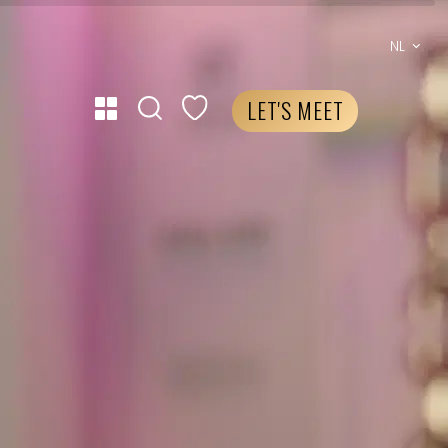
NL
LET'S MEET