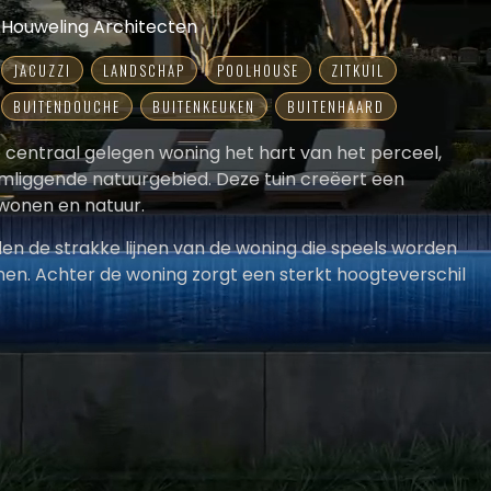
Houweling Architecten
JACUZZI
LANDSCHAP
POOLHOUSE
ZITKUIL
BUITENDOUCHE
BUITENKEUKEN
BUITENHAARD
e centraal gelegen woning het hart van het perceel,
omliggende natuurgebied. Deze tuin creëert een
wonen en natuur.
en de strakke lijnen van de woning die speels worden
en. Achter de woning zorgt een sterkt hoogteverschil
ling. Het ontwerp versterkt deze hoogtes door
vende trappen.
, van een sfeervolle zitkuil tot een zwembad met
jkt op het landschap. Het poolhouse met buitenkeuken,
apkamer en lounge maakt de beleving compleet.