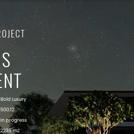
ROJECT
RS
ENT
Bold Luxury
500.12
In progress
2235 m
2