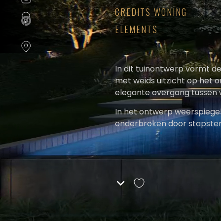
cookievoorkeuren
instellen.
CREDITS WONING
ELEMENTS
COOKIE-
INSTELLINGEN
In dit tuinontwerp vormt d
ALLES
met weids uitzicht op het 
AFWIJZEN
elegante overgang tussen 
ALLE
In het ontwerp weerspiegel
COOKIES
onderbroken door stapsten
ACCEPTEREN
voor een imposante uitstra
gelaagde plateaus en zwe
Elke plek biedt iets unieks
klinkerafwerking dat uitki
bar, multifunctionele sla