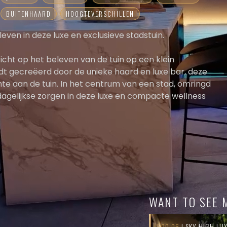
BUITENHAARD
HOOGTEVERSCHILLEN
leven in deze luxe en exclusieve stadstuin.
icht op het beleven van de tuin op een klein
rdt gecreëerd door de unieke haard en luxe bar, deze
te aan de tuin. In het centrum van een stad, omringd
dagelijkse zorgen in deze luxe en compacte wellness
WANT TO SEE 
500.06
| SKY HIGH LU