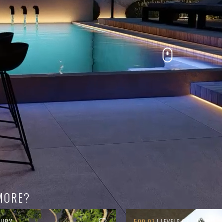
MORE?
XURY
500.07
| LEVELS OF LUXURY