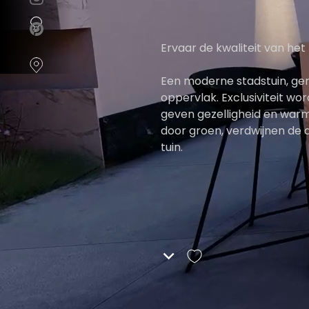
instellen.
COOKIE-
Ervaar de kwaliteit van het 
INSTELLINGEN
Een moderne stadstuin, ger
ALLES
oppervlak. Exclusiviteit wo
AFWIJZEN
geven gezelligheid en warm
door groen, verdwijnen de 
ALLE
tuin.
COOKIES
ACCEPTEREN