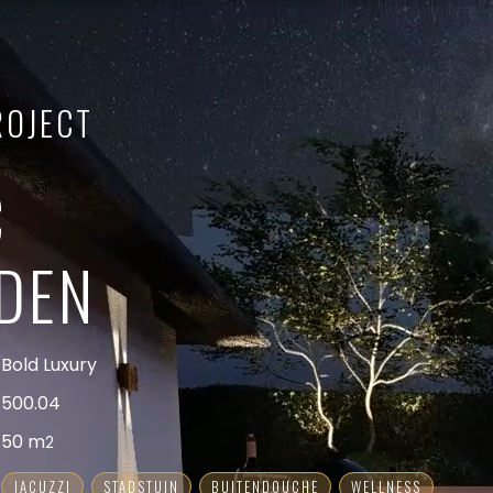
ROJECT
C
DEN
Bold Luxury
500.04
50 m
2
JACUZZI
STADSTUIN
BUITENDOUCHE
WELLNESS