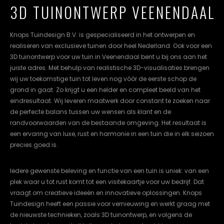
3D TUINONTWERP VEENENDAAL
cookievoorkeuren
instellen.
Knops Tuindesign B.V. is gespecialiseerd in het ontwerpen en
COOKIE-
realiseren van exclusieve tuinen door heel Nederland. Ook voor een
INSTELLINGEN
3D tuinontwerp voor uw tuin in Veenendaal bent u bij ons aan het
juiste adres. Met behulp van realistische 3D-visualisaties brengen
ALLES
NL
EN
DE
wij uw toekomstige tuin tot leven nog vóór de eerste schop de
AFWIJZEN
grond in gaat. Zo krijgt u een helder en compleet beeld van het
eindresultaat. Wij leveren maatwerk door constant te zoeken naar
ALLE
COOKIES
de perfecte balans tussen uw wensen als klant en de
ACCEPTEREN
randvoorwaarden van de bestaande omgeving. Het resultaat is
een ervaring van luxe, rust en harmonie in een tuin die in elk seizoen
precies goed is.
Iedere gewenste beleving en functie van een tuin is uniek: van een
plek waar u tot rust komt tot een visitekaartje voor uw bedrijf. Dat
vraagt om creatieve ideeën en innovatieve oplossingen. Knops
Tuindesign heeft een passie voor vernieuwing en werkt graag met
de nieuwste technieken, zoals 3D tuinontwerp, en volgens de