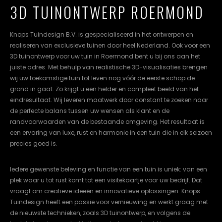
3D TUINONTWERP ROERMOND
cookievoorkeuren
instellen.
Knops Tuindesign B.V. is gespecialiseerd in het ontwerpen en
COOKIE-
realiseren van exclusieve tuinen door heel Nederland. Ook voor een
INSTELLINGEN
3D tuinontwerp voor uw tuin in Roermond bent u bij ons aan het
juiste adres. Met behulp van realistische 3D-visualisaties brengen
ALLES
NL
EN
DE
wij uw toekomstige tuin tot leven nog vóór de eerste schop de
AFWIJZEN
grond in gaat. Zo krijgt u een helder en compleet beeld van het
eindresultaat. Wij leveren maatwerk door constant te zoeken naar
ALLE
COOKIES
de perfecte balans tussen uw wensen als klant en de
ACCEPTEREN
randvoorwaarden van de bestaande omgeving. Het resultaat is
een ervaring van luxe, rust en harmonie in een tuin die in elk seizoen
precies goed is.
Iedere gewenste beleving en functie van een tuin is uniek: van een
plek waar u tot rust komt tot een visitekaartje voor uw bedrijf. Dat
vraagt om creatieve ideeën en innovatieve oplossingen. Knops
Tuindesign heeft een passie voor vernieuwing en werkt graag met
de nieuwste technieken, zoals 3D tuinontwerp, en volgens de