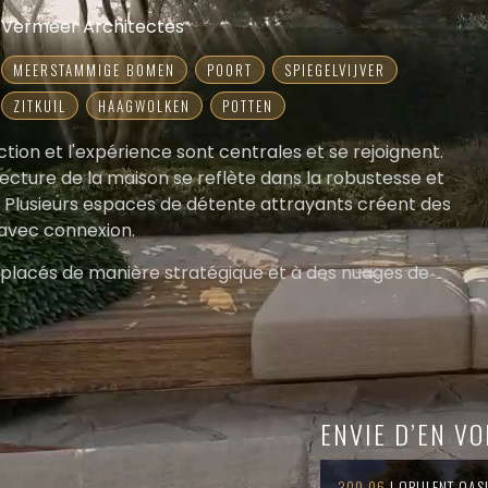
Vermeer Architectes
MEERSTAMMIGE BOMEN
POORT
SPIEGELVIJVER
ZITKUIL
HAAGWOLKEN
POTTEN
onction et l'expérience sont centrales et se rejoignent.
tecture de la maison se reflète dans la robustesse et
in. Plusieurs espaces de détente attrayants créent des
 avec connexion.
 placés de manière stratégique et à des nuages de
lement l'intimité du bureau à domicile est assurée, mais
traste et une image attrayante du jardin tout au long
des tons toscans dans la plantation et de la
crée une atmosphère unique.
confortable dans un coin salon en contrebas, où l'on
ENVIE D’EN VO
et de la vue sur la maison. L'architecte a dessiné une
ison, où se trouvent le bar et un salon.
300.06
| OPULENT OAS