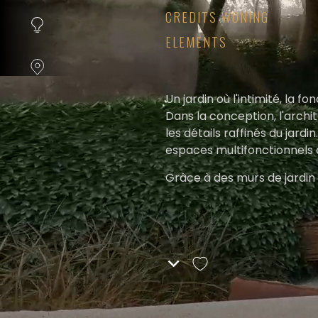
instellen.
CREDITS WONING
ELEMENTS
COOKIE-
INSTELLINGEN
ALLES
Un jardin où l'intimité, la f
AFWIJZEN
Dans la conception, l'archi
les détails raffinés du jard
ALLE
espaces multifonctionnels
COOKIES
Grâce à des murs de jardin
ACCEPTEREN
haies persistantes, non seu
cela crée également un con
de l'année. La combinaison 
robustesse des matériaux 
Tout a été pensé, un salon 
peut profiter de l'intimité 
couverture attachée à la ma