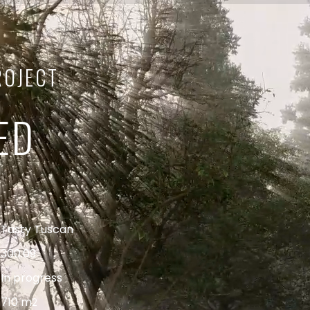
ROJECT
ED
Tasty Tuscan
300.09
In progress
710 m
2