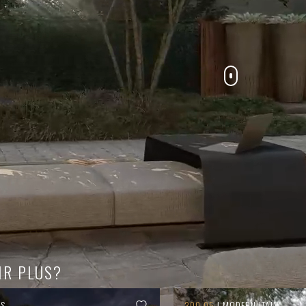
IR PLUS?
IS
300.05
| MODERN ITALY