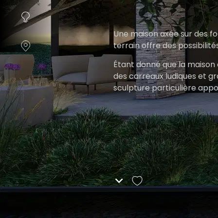
instellen.
COOKIE-
Une maison axée sur des fo
INSTELLINGEN
terrain offre des possibili
Étant donné que la maison 
ALLES
des carreaux ludiques et gr
AFWIJZEN
sculpture particulière app
arrondis dans les murs cré
ALLE
touche douce.
COOKIES
ACCEPTEREN
Dans le jardin arrière, un v
arbres persistants placés 
vertes caractéristiques à la
sécurité et clôturant l'endr
La piscine est située au cen
l'espace. Le volet roulant es
salon avec une table de feu