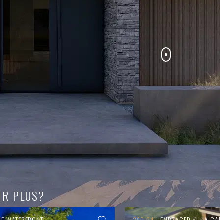
IR PLUS?
HE WATERFRONT
200.04
| EMBRACED VILLA GA