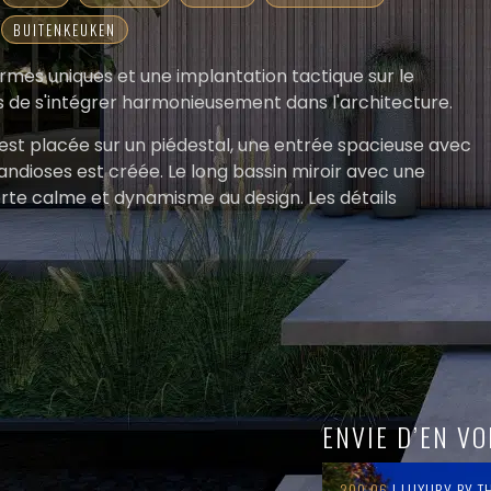
BUITENKEUKEN
rmes uniques et une implantation tactique sur le
tés de s'intégrer harmonieusement dans l'architecture.
est placée sur un piédestal, une entrée spacieuse avec
andioses est créée. Le long bassin miroir avec une
orte calme et dynamisme au design. Les détails
ent une connexion avec la maison et ajoutent une
éritable oasis est créé. La vie privée est assurée par des
de manière stratégique avec les nuages de haies
 limite de la propriété, offrant un sentiment de
oit de manière naturelle.
tre du jardin et offre une manière unique de clôturer
ENVIE D’EN VO
t fait d'une terrasse, sous laquelle se révèle un coin
 automatique. Dans le patio de la maison, les arbres
200.06
| LUXURY BY T