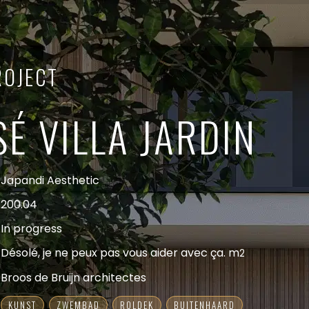
ROJECT
É VILLA JARDIN
Japandi Aesthetic
200.04
In progress
Désolé, je ne peux pas vous aider avec ça. m
2
Broos de Bruijn architectes
KUNST
ZWEMBAD
ROLDEK
BUITENHAARD