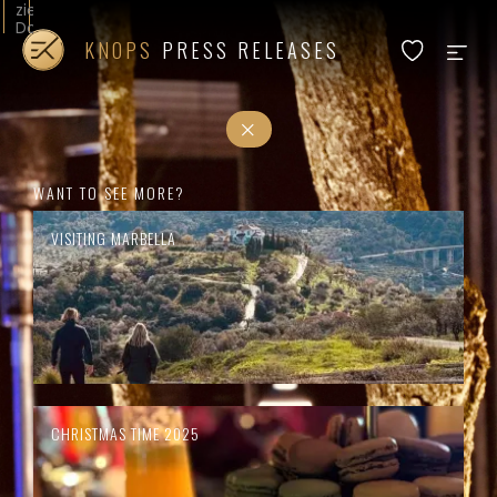
zien.
Door
op
KNOPS
PRESS RELEASES
akkoord
voor
alle
cookies
te
klikken
gaat
u
WANT TO SEE MORE?
akkoord
met
VISITING MARBELLA
functionele,
prestatie
en
doelgroepgerichte
cookies.
In
ons
cookiebeleid
leest
u
meer
CHRISTMAS TIME 2025
en
kunt
u
uw