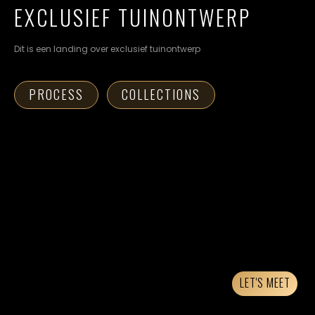
cookievoorkeuren
EXCLUSIEF TUINONTWERP
instellen.
Dit is een landing over exclusief tuinontwerp
COOKIE-
INSTELLINGEN
PROCESS
COLLECTIONS
ALLES
NL
EN
DE
AFWIJZEN
ALLE
COOKIES
ACCEPTEREN
LET'S MEET