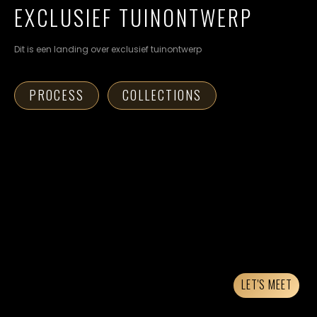
cookievoorkeuren
EXCLUSIEF TUINONTWERP
instellen.
Dit is een landing over exclusief tuinontwerp
COOKIE-
INSTELLINGEN
PROCESS
COLLECTIONS
ALLES
NL
EN
DE
AFWIJZEN
ALLE
COOKIES
ACCEPTEREN
LET'S MEET