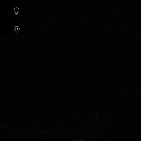
instellen.
COOKIE-
INSTELLINGEN
ALLES
AFWIJZEN
ALLE
COOKIES
ACCEPTEREN