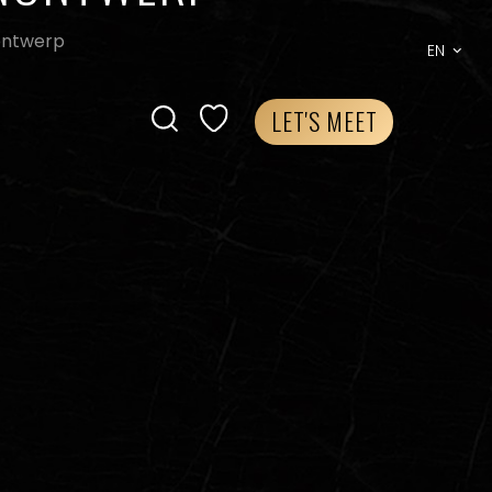
nontwerp
EN
LET'S MEET