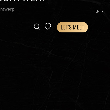
nontwerp
EN
LET'S MEET