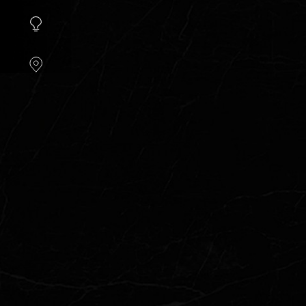
instellen.
COOKIE-
INSTELLINGEN
ALLES
AFWIJZEN
ALLE
COOKIES
ACCEPTEREN