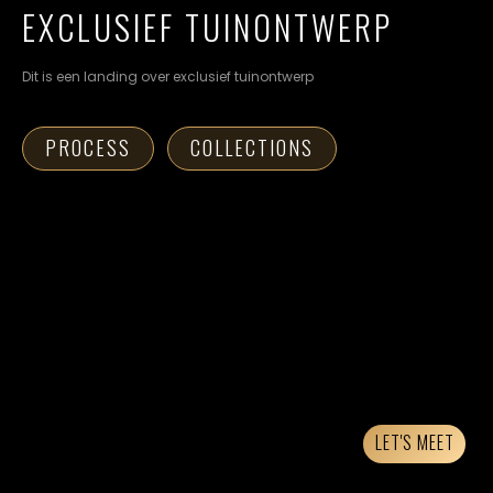
cookievoorkeuren
EXCLUSIEF TUINONTWERP
instellen.
Dit is een landing over exclusief tuinontwerp
COOKIE-
INSTELLINGEN
PROCESS
COLLECTIONS
ALLES
NL
EN
DE
AFWIJZEN
ALLE
COOKIES
ACCEPTEREN
LET'S MEET