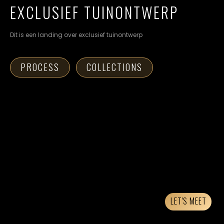
cookievoorkeuren
EXCLUSIEF TUINONTWERP
instellen.
Dit is een landing over exclusief tuinontwerp
COOKIE-
INSTELLINGEN
PROCESS
COLLECTIONS
ALLES
NL
EN
DE
AFWIJZEN
ALLE
COOKIES
ACCEPTEREN
LET'S MEET