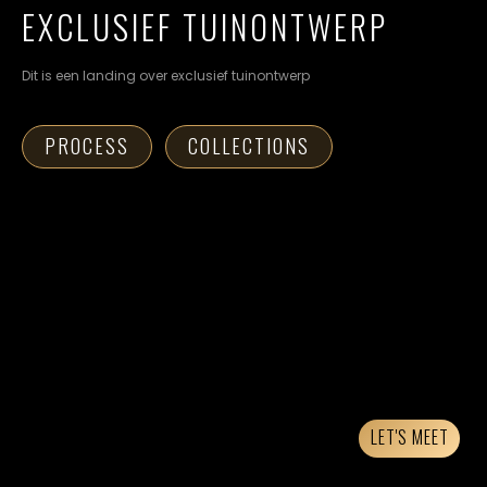
cookievoorkeuren
EXCLUSIEF TUINONTWERP
instellen.
Dit is een landing over exclusief tuinontwerp
COOKIE-
INSTELLINGEN
PROCESS
COLLECTIONS
ALLES
NL
EN
DE
AFWIJZEN
ALLE
COOKIES
ACCEPTEREN
LET'S MEET