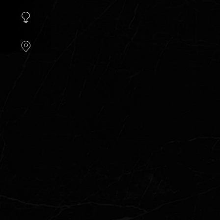
instellen.
COOKIE-
INSTELLINGEN
ALLES
AFWIJZEN
ALLE
COOKIES
ACCEPTEREN