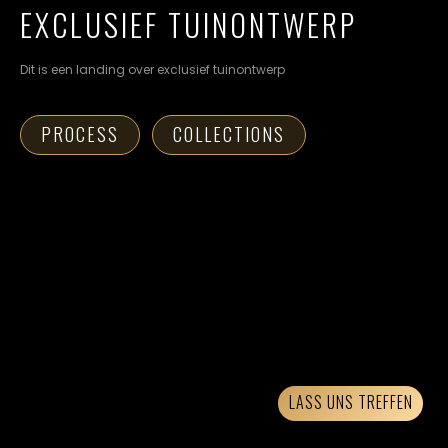
cookievoorkeuren
EXCLUSIEF TUINONTWERP
instellen.
Dit is een landing over exclusief tuinontwerp
COOKIE-
INSTELLINGEN
PROCESS
COLLECTIONS
ALLES
NL
EN
DE
AFWIJZEN
ALLE
COOKIES
ACCEPTEREN
LASS UNS TREFFEN